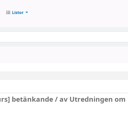
Listor
urs]
betänkande /
av Utredningen om