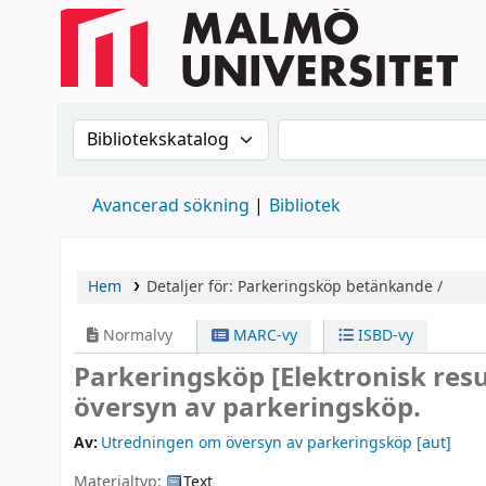
Sök i katalogen efter:
Sök i katalogen
Avancerad sökning
Bibliotek
Hem
Detaljer för:
Parkeringsköp
betänkande /
Normalvy
MARC-vy
ISBD-vy
Parkeringsköp
[Elektronisk res
översyn av parkeringsköp.
Av:
Utredningen om översyn av parkeringsköp
[aut]
Materialtyp:
Text