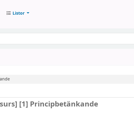
Listor
kande
esurs]
[1] Principbetänkande