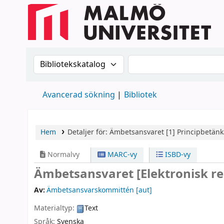
Sök i katalogen efter:
Sök i katalogen
Avancerad sökning
Bibliotek
Hem
Detaljer för:
Ämbetsansvaret
[1]
Principbetän
Normalvy
MARC-vy
ISBD-vy
Ämbetsansvaret
[Elektronisk r
Av:
Ämbetsansvarskommittén
[aut]
Materialtyp:
Text
Språk:
Svenska