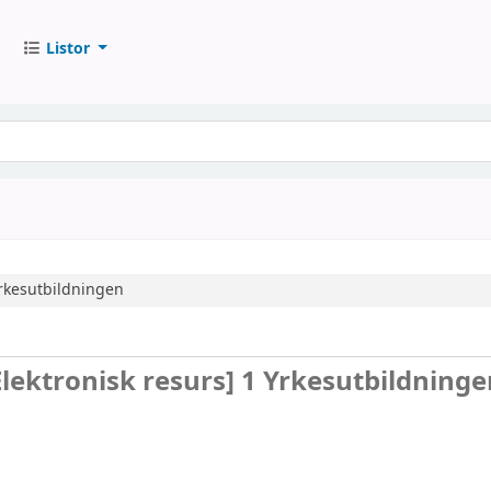
Listor
rkesutbildningen
Elektronisk resurs]
1 Yrkesutbildninge