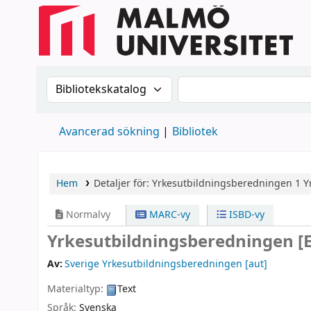
Sök i katalogen efter:
Sök i katalogen
Avancerad sökning
Bibliotek
Hem
Detaljer för:
Yrkesutbildningsberedningen
1
Y
Normalvy
MARC-vy
ISBD-vy
Yrkesutbildningsberedningen
[
Av:
Sverige Yrkesutbildningsberedningen
[aut]
Materialtyp:
Text
Språk:
Svenska