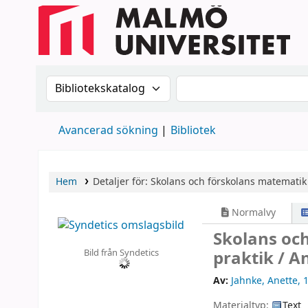
Sök i katalogen efter:
Sök i katalogen
Avancerad sökning
Bibliotek
Hem
Detaljer för:
Skolans och förskolans matematik 
Normalvy
Skolans oc
Bild från Syndetics
praktik /
An
Av:
Jahnke, Anette
, 
Materialtyp:
Text