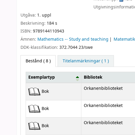
Utgivningsinformat
Utgåva:
1. uppl
Beskrivning:
184 s
ISBN:
9789144110943
Ämnen:
Mathematics -- Study and teaching
Matematik
DDK-klassifikation:
372.7044 23/swe
Bestånd
( 8 )
Titelanmärkningar ( 1 )
Exemplartyp
Bibliotek
Bestånd
Orkanenbiblioteket
Bok
Orkanenbiblioteket
Bok
Orkanenbiblioteket
Bok