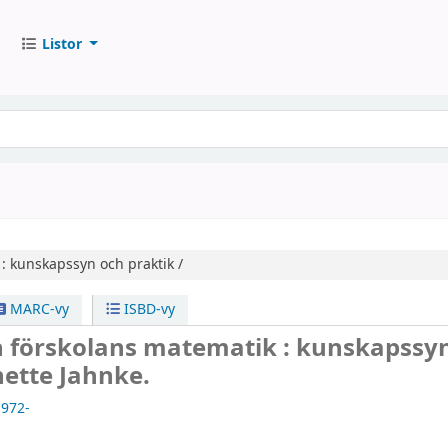
Listor
:
kunskapssyn och praktik /
MARC-vy
ISBD-vy
h förskolans matematik : kunskapssy
ette Jahnke.
1972-