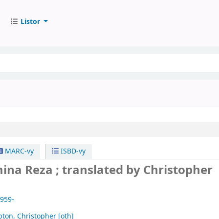
Listor
MARC-vy
ISBD-vy
ina Reza ; translated by Christopher
1959-
ton, Christopher
[oth]