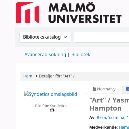
Sök i katalogen efter:
Sök i katalogen
Avancerad sökning
Bibliotek
Hem
Detaljer för:
"Art" /
Normalvy
"Art" /
Yasm
Bild från Syndetics
Hampton
Av:
Reza, Yasmina
, 
Medverkande:
Hamp