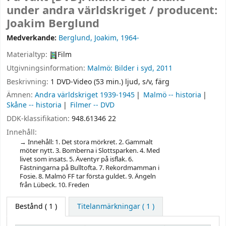
under andra världskriget /
producent:
Joakim Berglund
Medverkande:
Berglund, Joakim
, 1964-
Materialtyp:
Film
Utgivningsinformation:
Malmö:
Bilder i syd,
2011
Beskrivning:
1 DVD-Video (53 min.) ljud, s/v, färg
Ämnen:
Andra världskriget 1939-1945
Malmö -- historia
Skåne -- historia
Filmer -- DVD
DDK-klassifikation:
948.61346 22
Innehåll:
Innehåll: 1. Det stora mörkret. 2. Gammalt
möter nytt. 3. Bomberna i Slottsparken. 4. Med
livet som insats. 5. Äventyr på isflak. 6.
Fästningarna på Bulltofta. 7. Rekordmamman i
Fosie. 8. Malmö FF tar första guldet. 9. Ängeln
från Lübeck. 10. Freden
Bestånd
( 1 )
Titelanmärkningar ( 1 )