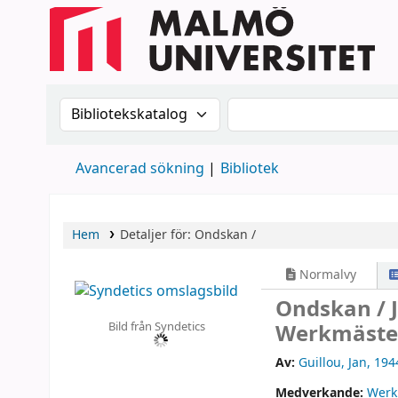
Sök i katalogen efter:
Sök i katalogen
Avancerad sökning
Bibliotek
Hem
Detaljer för:
Ondskan /
Normalvy
Ondskan /
Bild från Syndetics
Werkmäste
Av:
Guillou, Jan
, 194
Medverkande:
Werk