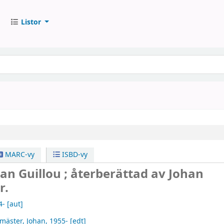
Listor
MARC-vy
ISBD-vy
Jan Guillou ; återberättad av Johan
r.
4-
[aut]
mäster, Johan
, 1955-
[edt]