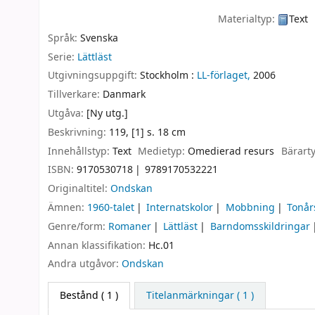
Materialtyp:
Text
Språk:
Svenska
Serie:
Lättläst
Utgivningsuppgift:
Stockholm :
LL-förlaget,
2006
Tillverkare:
Danmark
Utgåva:
[Ny utg.]
Beskrivning:
119, [1] s. 18 cm
Innehållstyp:
Text
Medietyp:
Omedierad resurs
Bärart
ISBN:
9170530718
9789170532221
Originaltitel:
Ondskan
Ämnen:
1960-talet
Internatskolor
Mobbning
Tonår
Genre/form:
Romaner
Lättläst
Barndomsskildringar
Annan klassifikation:
Hc.01
Andra utgåvor:
Ondskan
Bestånd
( 1 )
Titelanmärkningar ( 1 )