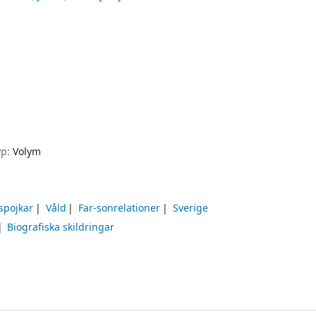
yp:
Volym
spojkar
Våld
Far-sonrelationer
Sverige
Biografiska skildringar