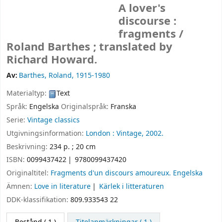
A lover's
discourse :
fragments /
Roland Barthes ; translated by
Richard Howard.
Av:
Barthes, Roland
, 1915-1980
Materialtyp:
Text
Språk:
Engelska
Originalspråk:
Franska
Serie:
Vintage classics
Utgivningsinformation:
London :
Vintage,
2002.
Beskrivning:
234 p. ; 20 cm
ISBN:
0099437422
9780099437420
Originaltitel:
Fragments d'un discours amoureux. Engelska
Ämnen:
Love in literature
Kärlek i litteraturen
DDK-klassifikation:
809.933543 22