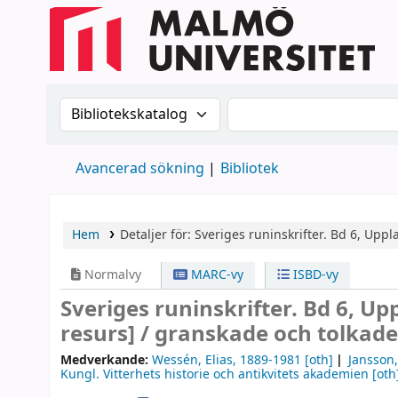
Sök i katalogen efter:
Sök i katalogen
Avancerad sökning
Bibliotek
Hem
Detaljer för:
Sveriges runinskrifter.
Bd 6,
Uppla
Normalvy
MARC-vy
ISBD-vy
Sveriges runinskrifter. Bd 6, Up
resurs] /
granskade och tolkade 
Medverkande:
Wessén, Elias
, 1889-1981
[oth]
Jansson,
Kungl. Vitterhets historie och antikvitets akademien
[oth