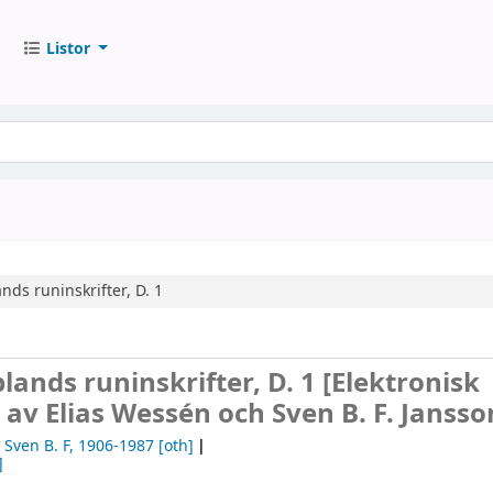
Listor
nds runinskrifter, D. 1
plands runinskrifter, D. 1
[Elektronisk
av Elias Wessén och Sven B. F. Jansso
 Sven B. F
, 1906-1987
[oth]
]