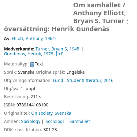
Om samhället /
Anthony Elliott,
Bryan S. Turner ;
översättning: Henrik Gundenäs
Av:
Elliott, Anthony
, 1964-
Medverkande:
Turner, Bryan S
, 1945-
Gundenäs, Henrik
, 1978-
[trl]
Materialtyp:
Text
Språk:
Svenska
Originalspråk:
Engelska
Utgivningsinformation:
Lund :
Studentlitteratur,
2016
Utgåva:
1. uppl
Beskrivning:
211 s
ISBN:
9789144108100
Originaltitel:
On society. Svenska
Ämnen:
Sociology
Sociologi
Samhället
DDK-klassifikation:
301 23