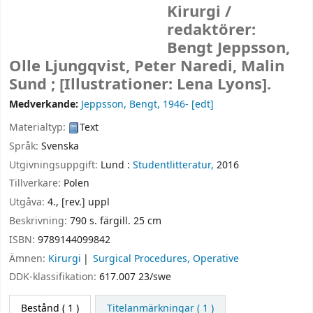
Kirurgi /
redaktörer:
Bengt Jeppsson,
Olle Ljungqvist, Peter Naredi, Malin
Sund ; [Illustrationer: Lena Lyons].
Medverkande:
Jeppsson, Bengt
, 1946-
[edt]
Materialtyp:
Text
Språk:
Svenska
Utgivningsuppgift:
Lund :
Studentlitteratur,
2016
Tillverkare:
Polen
Utgåva:
4., [rev.] uppl
Beskrivning:
790 s. färgill. 25 cm
ISBN:
9789144099842
Ämnen:
Kirurgi
Surgical Procedures, Operative
DDK-klassifikation:
617.007 23/swe
Bestånd
( 1 )
Titelanmärkningar ( 1 )