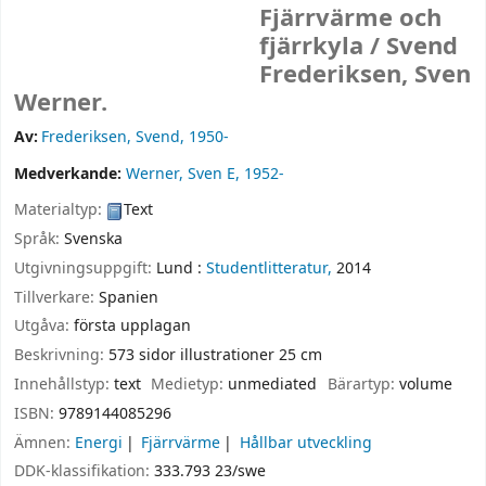
Fjärrvärme och
fjärrkyla /
Svend
Frederiksen, Sven
Werner.
Av:
Frederiksen, Svend
, 1950-
Medverkande:
Werner, Sven E
, 1952-
Materialtyp:
Text
Språk:
Svenska
Utgivningsuppgift:
Lund :
Studentlitteratur,
2014
Tillverkare:
Spanien
Utgåva:
första upplagan
Beskrivning:
573 sidor illustrationer 25 cm
Innehållstyp:
text
Medietyp:
unmediated
Bärartyp:
volume
ISBN:
9789144085296
Ämnen:
Energi
Fjärrvärme
Hållbar utveckling
DDK-klassifikation:
333.793 23/swe